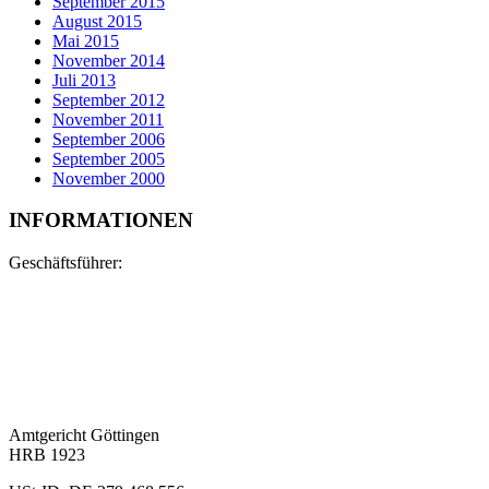
September 2015
August 2015
Mai 2015
November 2014
Juli 2013
September 2012
November 2011
September 2006
September 2005
November 2000
INFORMATIONEN
Geschäftsführer:
Matthias Fixl
Steinmetzmeister
Restaurator im Steinmetz- und Steinbildhauerhandwerk
Nina Bachmann-Dämmer
M. Sc. Konservierungs- und Restaurierungswissenschaften
Amtgericht Göttingen
HRB 1923