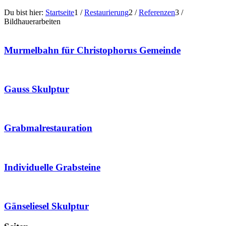
Du bist hier:
Startseite
1
/
Restaurierung
2
/
Referenzen
3
/
Bildhauerarbeiten
Murmelbahn für Christophorus Gemeinde
Gauss Skulptur
Grabmalrestauration
Individuelle Grabsteine
Gänseliesel Skulptur