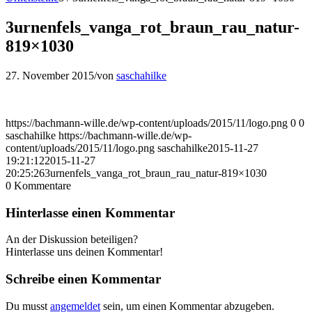
3urnenfels_vanga_rot_braun_rau_natur-
819×1030
27. November 2015
/
von
saschahilke
https://bachmann-wille.de/wp-content/uploads/2015/11/logo.png
0
0
saschahilke
https://bachmann-wille.de/wp-
content/uploads/2015/11/logo.png
saschahilke
2015-11-27
19:21:12
2015-11-27
20:25:26
3urnenfels_vanga_rot_braun_rau_natur-819×1030
0
Kommentare
Hinterlasse einen Kommentar
An der Diskussion beteiligen?
Hinterlasse uns deinen Kommentar!
Schreibe einen Kommentar
Du musst
angemeldet
sein, um einen Kommentar abzugeben.