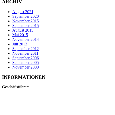
ARCHIV
August 2021
September 2020
November 2015
September 2015
August 2015
Mai 2015
November 2014
Juli 2013
September 2012
November 2011
September 2006
September 2005
November 2000
INFORMATIONEN
Geschäftsführer:
Matthias Fixl
Steinmetzmeister
Restaurator im Steinmetz- und Steinbildhauerhandwerk
Nina Bachmann-Dämmer