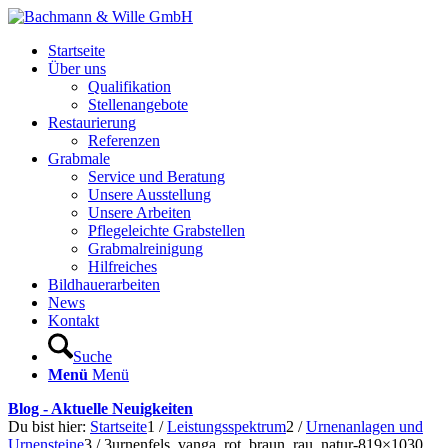
Startseite
Über uns
Qualifikation
Stellenangebote
Restaurierung
Referenzen
Grabmale
Service und Beratung
Unsere Ausstellung
Unsere Arbeiten
Pflegeleichte Grabstellen
Grabmalreinigung
Hilfreiches
Bildhauerarbeiten
News
Kontakt
Suche
Menü
Menü
Blog - Aktuelle Neuigkeiten
Du bist hier:
Startseite
1
/
Leistungsspektrum
2
/
Urnenanlagen und
Urnensteine
3
/
3urnenfels_vanga_rot_braun_rau_natur-819×1030